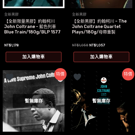
全新黑膠
全新黑膠
【全新限量黑膠】約翰柯川
【全新黑膠】約翰柯川 – The
John Coltrane – 藍色列車
John Coltrane Quartet
Blue Train/180g/BLP 1577
Plays/180g/母帶重製
原
目
NT$
1,178
NT$
1,058
NT$
1,057
始
前
價
價
加入購物車
加入購物車
格：
格：
NT$1,058。
NT$1,057。
特價
特價
暫無庫存
暫無庫存