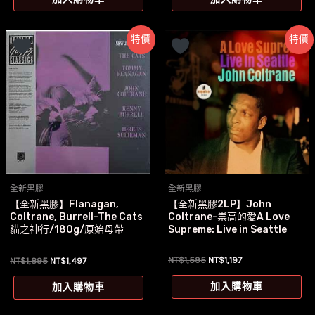
格：
格：
NT$1,145。
NT$897。
特價
特價
全新黑膠
全新黑膠
【全新黑膠2LP】John
【全新黑膠】Flanagan,
Coltrane-祟高的愛A Love
Coltrane, Burrell-The Cats
Supreme: Live in Seattle
貓之神行/180g/原始母帶
原
目
原
目
NT$
1,595
NT$
1,197
NT$
1,895
NT$
1,497
始
前
始
前
價
價
價
價
加入購物車
加入購物車
格：
格：
格：
格：
NT$1,595。
NT$1,197。
NT$1,895。
NT$1,497。