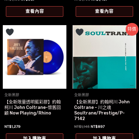
始
前
始
前
價
價
價
價
查看內容
查看內容
格：
格：
格：
格：
NT$1,195。
NT$987。
NT$1,795。
NT$1,457。
特價
全新黑膠
全新黑膠
【全新限量透明藍彩膠】約翰
【全新黑膠】約翰柯川 John
柯川 John Coltrane-懷舊回
Coltrane – 川之魂
顧 Now Playing/Rhino
Soultrane/Prestige/P-
7142
原
目
NT$
1,279
NT$
1,145
NT$
897
始
前
價
價
加入購物車
加入購物車