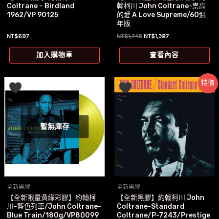
Coltrane – Birdland
翰柯川 John Coltrane-祟高
1962/VP 90125
的愛 A Love Supreme/60週
年版
原
目
NT$
697
NT$
1,745
NT$
1,387
始
前
價
價
加入購物車
查看內容
格：
格：
NT$1,745。
NT$1,387。
特價
暫無庫存
全新黑膠
全新黑膠
【全新限量黃綠彩膠】約翰柯
【全新黑膠】約翰柯川 John
川-藍色列車/John Coltrane-
Coltrane-Standard
Blue Train/180g/VP80099
Coltrane/P-7243/Prestige