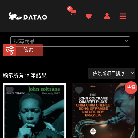
跳
至
Main
主
要
Men
搜
x
內
尋
篩選
容
依
顯示所有 15 筆結果
最
新
特價
項
目
排
序