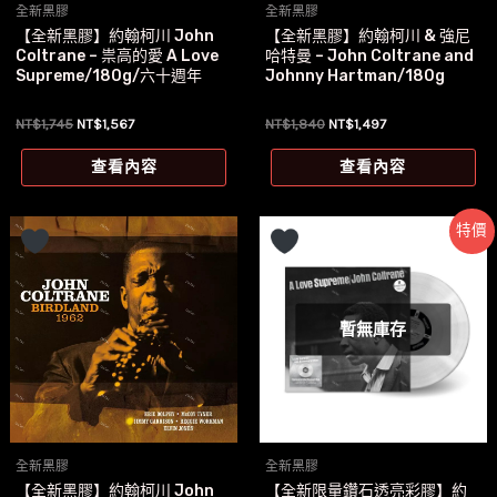
全新黑膠
全新黑膠
【全新黑膠】約翰柯川 John
【全新黑膠】約翰柯川 & 強尼
Coltrane – 祟高的愛 A Love
哈特曼 – John Coltrane and
Supreme/180g/六十週年
Johnny Hartman/180g
原
目
原
目
NT$
1,745
NT$
1,567
NT$
1,840
NT$
1,497
始
前
始
前
價
價
價
價
查看內容
查看內容
格：
格：
格：
格：
NT$1,745。
NT$1,567。
NT$1,840。
NT$1,497。
特價
暫無庫存
全新黑膠
全新黑膠
【全新黑膠】約翰柯川 John
【全新限量鑽石透亮彩膠】約