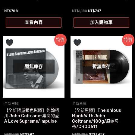
原
目
NT$
798
NT$
1,180
NT$
747
始
前
價
價
查看內容
加入購物車
格：
格：
NT$1,180。
NT$747。
特價
特價
暫無庫存
暫無庫存
全新黑膠
全新黑膠
【全新限量銀色彩膠】約翰柯
【全新黑膠】Thelonious
川 John Coltrane-祟高的愛
Monk With John
A Love Supreme/Impulse
Coltrane/180g/原始母
帶/CR00611
原
目
原
目
NT$
1,195
NT$
987
NT$
1,795
NT$
1,457