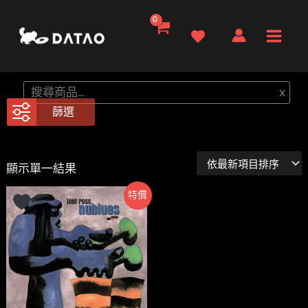
跳
至
Main
主
要
Men
搜
x
內
尋
篩選
容
顯示單一結果
特價