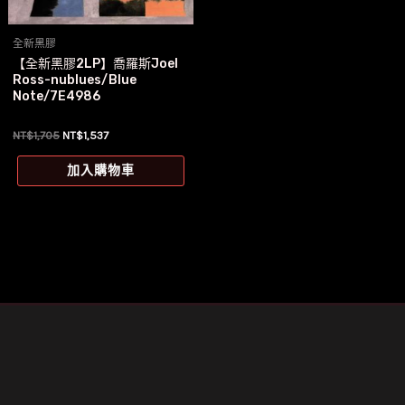
全新黑膠
【全新黑膠2LP】喬羅斯Joel
Ross-nublues/Blue
Note/7E4986
原
目
NT$
1,705
NT$
1,537
始
前
價
價
加入購物車
格：
格：
NT$1,705。
NT$1,537。