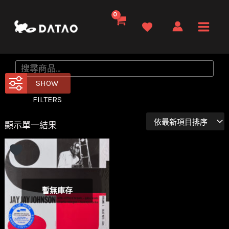
跳
至
Main
主
要
Men
搜
內
尋
SHOW
容
FILTERS
顯示單一結果
暫無庫存