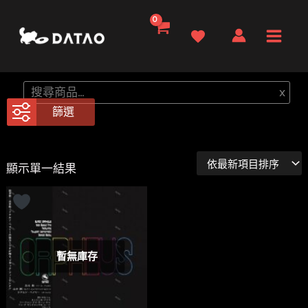
跳
至
Main
主
要
Men
搜
x
內
尋
篩選
容
顯示單一結果
暫無庫存