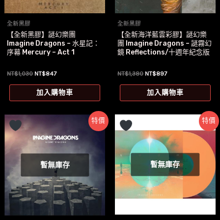
全新黑膠
全新黑膠
【全新黑膠】謎幻樂團
【全新海洋藍雲彩膠】謎幻樂
Imagine Dragons – 水星記：
團 Imagine Dragons – 謎霧幻
序幕 Mercury – Act 1
鏡 Reflections/十週年紀念版
原
目
原
目
NT$
1,030
NT$
847
NT$
1,380
NT$
897
始
前
始
前
價
價
價
價
加入購物車
加入購物車
格：
格：
格：
格：
NT$1,030。
NT$847。
NT$1,380。
NT$897。
特價
特價
暫無庫存
暫無庫存