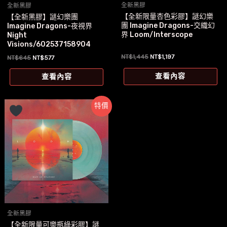
全新黑膠
全新黑膠
【全新限量杏色彩膠】謎幻樂
【全新黑膠】謎幻樂團
團 Imagine Dragons-交織幻
Imagine Dragons-夜視界
界 Loom/Interscope
Night
Visions/602537158904
原
目
NT$
1,445
NT$
1,197
原
目
NT$
645
NT$
577
始
前
始
前
價
價
價
價
查看內容
查看內容
格：
格：
格：
格：
NT$1,445。
NT$1,197。
NT$645。
NT$577。
特價
全新黑膠
【全新限量可樂瓶綠彩膠】謎