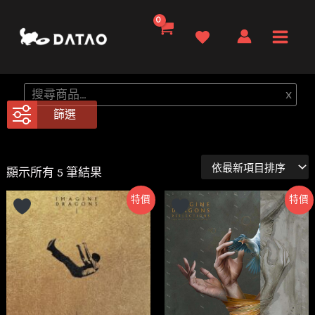
跳
至
Main
主
要
Men
搜
x
內
尋
篩選
容
依
顯示所有 5 筆結果
最
新
特價
特價
項
目
排
序