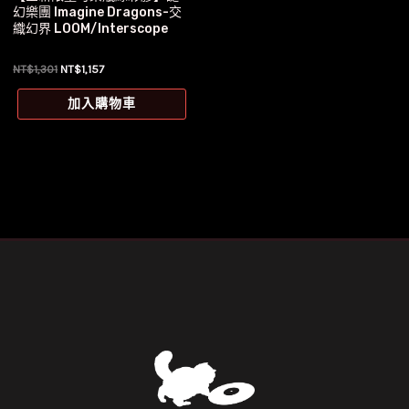
幻樂團 Imagine Dragons-交
織幻界 LOOM/Interscope
原
目
NT$
1,301
NT$
1,157
始
前
價
價
加入購物車
格：
格：
NT$1,301。
NT$1,157。