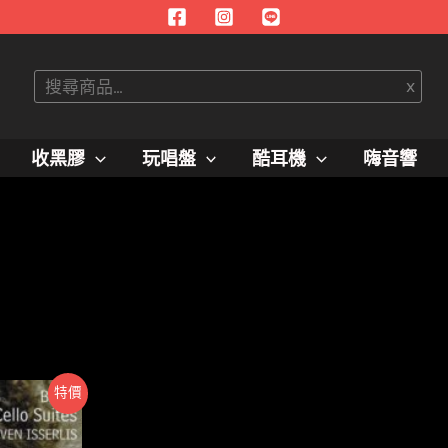
搜
x
尋
收黑膠
玩唱盤
酷耳機
嗨音響
特價