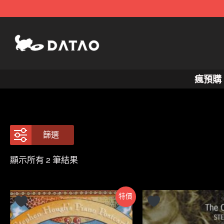
跳
至
主
要
內
瘋預購
容
篩選
依
顯示所有 2 筆結果
最
新
項
目
特價
排
序