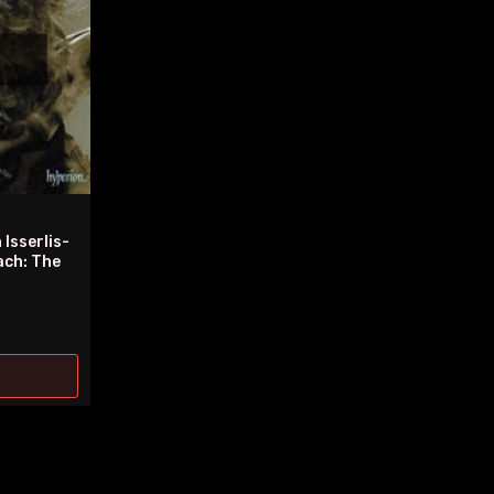
sserlis-
h: The
67。