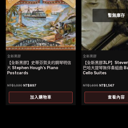
暫無庫存
全新黑膠
全新黑膠
【全新黑膠】史蒂芬賀夫的鋼琴明信
【全新黑膠3LP】Steven I
片 Stephen Hough’s Piano
巴哈大提琴無伴奏組曲 Bac
Postcards
Cello Suites
原
目
原
目
NT$
1,030
NT$
897
NT$
1,695
NT$
1,567
始
前
始
前
價
價
價
價
加入購物車
查看內容
格：
格：
格：
格：
NT$1,030。
NT$897。
NT$1,695。
NT$1,5