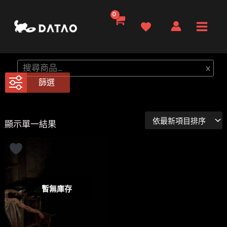
跳
至
Main
主
要
Men
搜
x
內
尋
篩選
容
顯示單一結果
暫無庫存