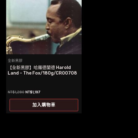
全新黑膠
【全新黑膠】哈羅德蘭德 Harold
Land – The Fox/180g/CR00708
原
目
NT$
1,280
NT$
1,197
始
前
價
價
加入購物車
格：
格：
NT$1,280。
NT$1,197。