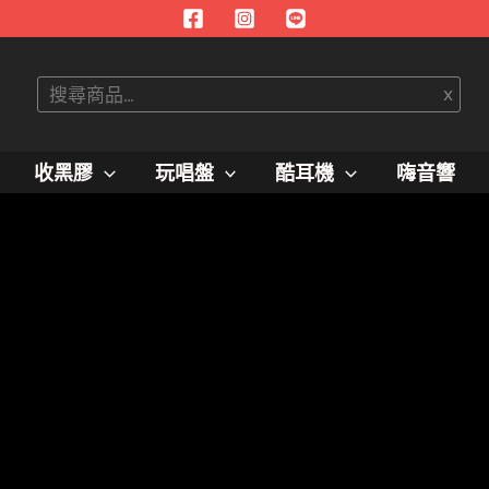
搜
x
尋
收黑膠
玩唱盤
酷耳機
嗨音響