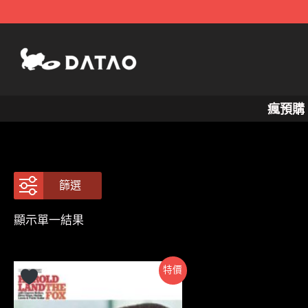
跳
至
主
要
內
瘋預購
容
篩選
顯示單一結果
特價