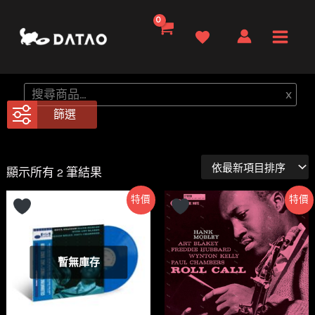
跳
至
Main
主
要
Men
搜
x
內
尋
篩選
容
依
顯示所有 2 筆結果
最
新
特價
特價
項
目
排
序
暫無庫存