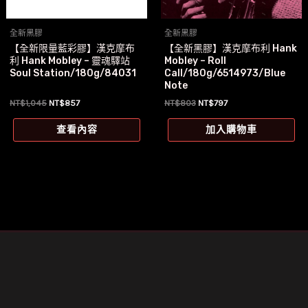
全新黑膠
全新黑膠
【全新限量藍彩膠】漢克摩布
【全新黑膠】漢克摩布利 Hank
利 Hank Mobley – 靈魂驛站
Mobley – Roll
Soul Station/180g/84031
Call/180g/6514973/Blue
Note
原
目
原
目
NT$
1,045
NT$
857
NT$
803
NT$
797
始
前
始
前
價
價
價
價
查看內容
加入購物車
格：
格：
格：
格：
NT$1,045。
NT$857。
NT$803。
NT$797。