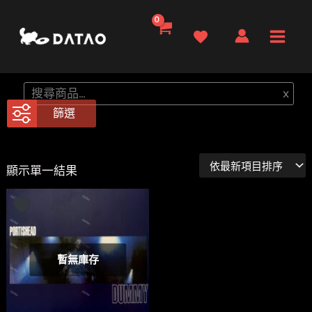
跳
至
Main
主
要
Men
搜
x
內
尋
篩選
容
顯示單一結果
暫無庫存