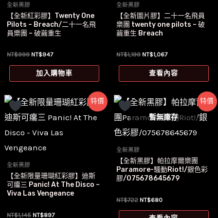
全新黑膠
全新黑膠
【全新紅彩膠】Twenty One
【全新圖片膠】二十一名飛員
Pilots – Breach/二十一名飛
樂團 twenty one pilots – 破
員樂團 – 破繭重生
繭重生 Breach
原
目
原
目
NT$
999
NT$
947
NT$
1,199
NT$
1,067
始
前
始
前
價
價
價
價
加入購物車
查看內容
格：
格：
格：
格：
NT$999。
NT$947。
NT$1,199。
NT$1,067。
特價
特價
暫無庫存
全新黑膠
【全新黑膠】帕拉摩爾樂團
全新黑膠
Paramore-騷動Riot!/銀色彩
【全新限量珊瑚紅彩膠】迪斯
膠/075678645679
可癟三 Panic! At The Disco –
Viva Las Vengeance
原
目
NT$
722
NT$
680
始
前
原
目
NT$
1,145
NT$
897
價
價