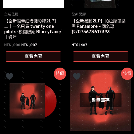
全新黑膠
全新黑膠
【全新限量紅潑濺彩膠2LP】
【全新黑膠2LP】帕拉摩爾樂
二十一名飛員 twenty one
團 Paramore – 同名專
pilots-模糊臉龐 Blurryface/
輯/075678617393
十週年
原
目
NT$
1,999
NT$
1,997
NT$
1,497
始
前
價
價
查看內容
查看內容
格：
格：
NT$1,999。
NT$1,997。
特價
特價
暫無庫存