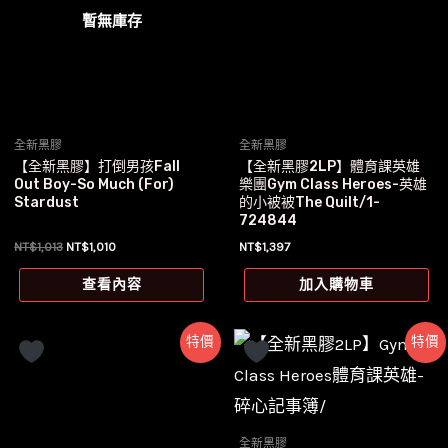
暫無庫存
全新黑膠
全新黑膠
【全新黑膠】打倒男孩Fall
【全新黑膠2LP】體育課英雄
Out Boy-So Much (For)
樂團Gym Class Heroes-英雄
Stardust
的小被被The Quilt/1-
724844
原
目
NT$
1,013
NT$
1,010
NT$
1,397
始
前
價
價
查看內容
加入購物車
格：
格：
NT$1,013。
NT$1,010。
特價
特價
全新黑膠