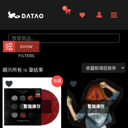
跳
至
Main
主
要
Men
搜
內
尋
SHOW
容
FILTERS
依
顯示所有 15 筆結果
最
新
特價
項
目
排
序
暫無庫存
暫無庫存