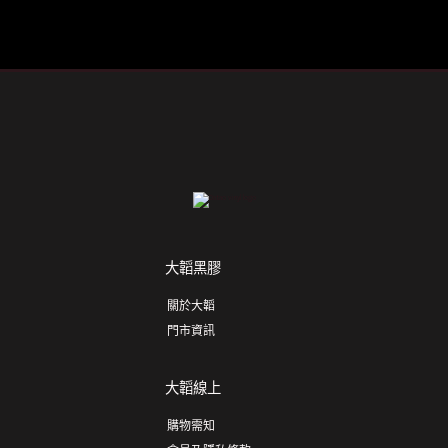
大韜黑膠
關於大韜
門市資訊
大韜線上
購物需知