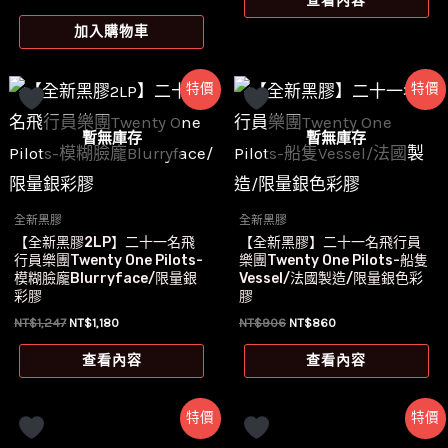
查看內容
始
前
格：
格：
價
價
NT$722。
NT$680。
加入購物車
格：
格：
NT$1,145。
NT$897。
特價
特價
暫無庫存
暫無庫存
全新黑膠
全新黑膠
【全新黑膠2LP】二十一名飛
【全新黑膠】二十一名飛行員
行員樂團Twenty One Pilots-
樂團Twenty One Pilots-船隻
模糊臉龐Blurryface/限量銀
Vessel/法國製造/限量銀色彩
彩膠
膠
原
目
原
目
NT$
1,247
NT$
1,180
NT$
906
NT$
860
始
前
始
前
價
價
價
價
查看內容
查看內容
格：
格：
格：
格：
NT$1,247。
NT$1,180。
NT$906。
NT$860。
特價
特價