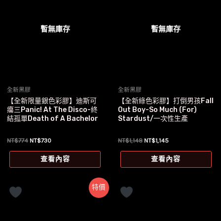
暫無庫存
暫無庫存
全新黑膠
全新黑膠
【全新限量銀色彩膠】迪斯可
【全新綠色彩膠】打倒男孩Fall
癟三Panic! At The Disco-終
Out Boy-So Much (For)
結孤單Death of A Bachelor
Stardust/一次性生產
原
目
原
目
NT$
774
NT$
730
NT$
1,148
NT$
1,145
始
前
始
前
價
價
價
價
查看內容
查看內容
格：
格：
格：
格：
NT$774。
NT$730。
NT$1,148。
NT$1,145。
特價