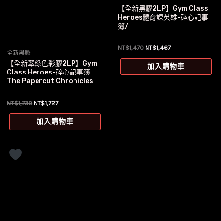
【全新黑膠2LP】Gym Class
Heroes體育課英雄-碎心記事
簿/
原
目
NT$
1,470
NT$
1,467
全新黑膠
始
前
價
價
【全新翠綠色彩膠2LP】Gym
加入購物車
格：
格：
Class Heroes-碎心記事簿
NT$1,470。
NT$1,467。
The Papercut Chronicles
原
目
NT$
1,730
NT$
1,727
始
前
價
價
加入購物車
格：
格：
NT$1,730。
NT$1,727。