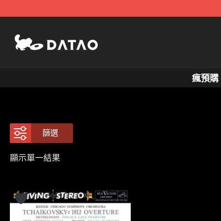
跳
至
主
要
內
瘋預購
容
篩選
顯示單一結果