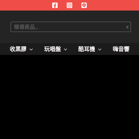
搜
x
尋
收黑膠
玩唱盤
酷耳機
嗨音響