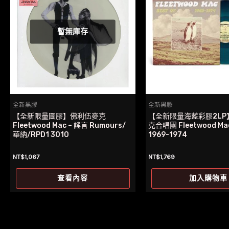
暫無庫存
全新黑膠
全新黑膠
【全新限量圖膠】佛利伍麥克
【全新限量海藍彩膠2LP
Fleetwood Mac – 謠言 Rumours/
克合唱團 Fleetwood Mac
華納/RPD1 3010
1969-1974
NT$
1,067
NT$
1,769
查看內容
加入購物車