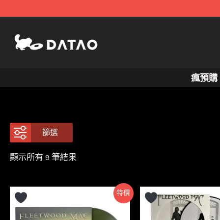
跳
至
主
要
內
瘋預購
容
篩選
依
顯示所有 9 筆結果
最
新
項
目
特價
排
序