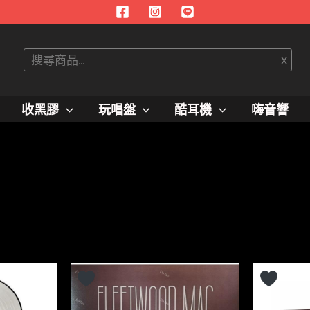
搜
x
尋
收黑膠
玩唱盤
酷耳機
嗨音響