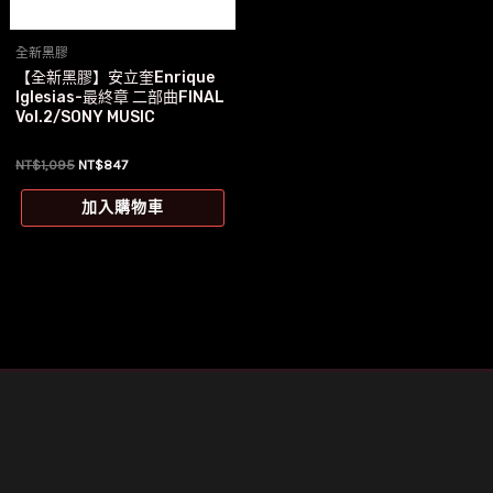
全新黑膠
【全新黑膠】安立奎Enrique
Iglesias-最終章 二部曲FINAL
Vol.2/SONY MUSIC
原
目
NT$
1,095
NT$
847
始
前
價
價
加入購物車
格：
格：
NT$1,095。
NT$847。