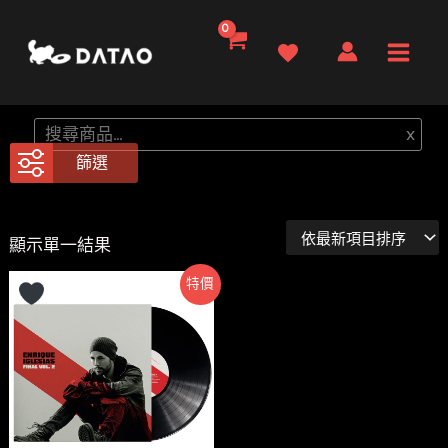
跳
至
Main
主
要
Men
搜
x
內
尋
篩選
容
顯示單一結果
特價