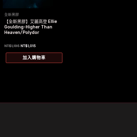
全新黑膠
【全新黑膠】艾麗高登 Ellie
Goulding-Higher Than
Heaven/Polydor
原
目
NT$
1,195
NT$
1,015
始
前
價
價
加入購物車
格：
格：
NT$1,195。
NT$1,015。