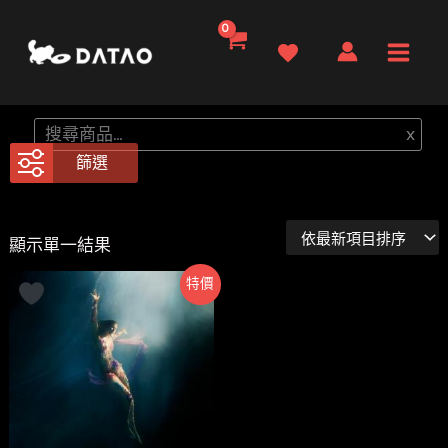
跳
至
Main
主
要
Men
搜
x
內
尋
篩選
容
顯示單一結果
特價