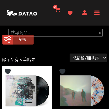
跳
至
Main
主
要
Men
搜
x
內
尋
篩選
容
依
顯示所有 5 筆結果
最
新
項
目
排
序