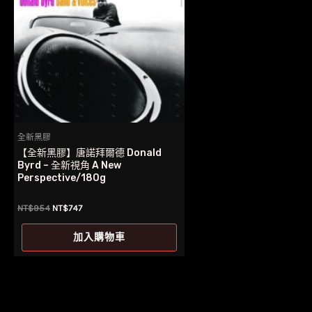
全新黑膠
【全新黑膠】唐諾拜爾德 Donald
Byrd – 全新視角 A New
Perspective/180g
原
目
NT$
954
NT$
747
始
前
價
價
加入購物車
格：
格：
NT$954。
NT$747。