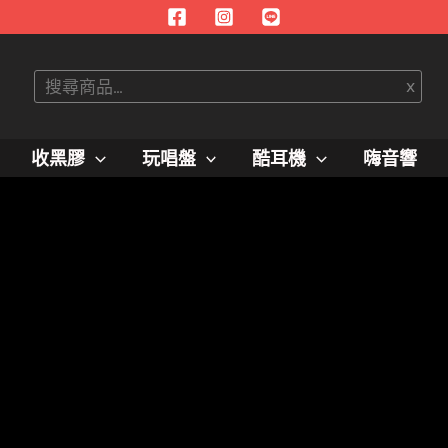
搜
x
尋
收黑膠
玩唱盤
酷耳機
嗨音響