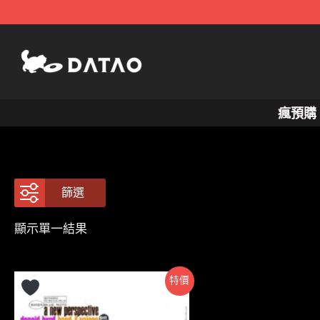
跳
至
主
要
內
瘋預購
容
篩選
顯示單一結果
特價