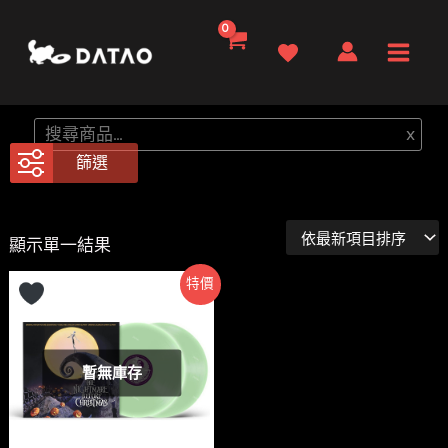
跳
至
Main
主
要
Men
搜
x
內
尋
篩選
容
顯示單一結果
特價
暫無庫存