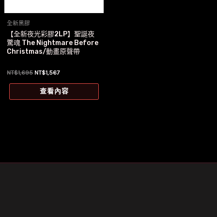
全新黑膠
【全新夜光彩膠2LP】聖誕夜
驚魂 The Nightmare Before
Christmas/動畫原聲帶
原
目
NT$
1,695
NT$
1,567
始
前
價
價
查看內容
格：
格：
NT$1,695。
NT$1,567。