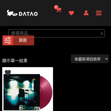
跳
至
Main
主
要
Men
搜
x
內
尋
篩選
容
顯示單一結果