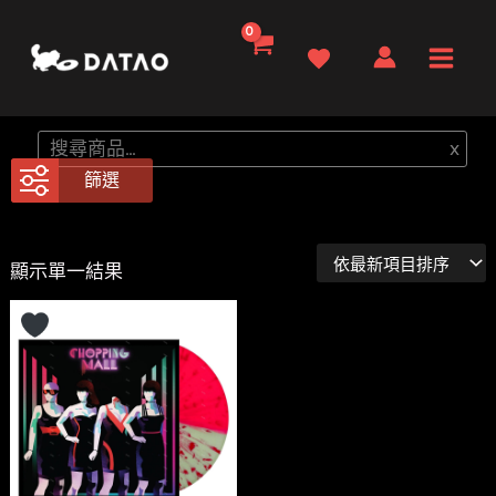
跳
至
Main
主
要
Men
搜
x
內
尋
篩選
容
顯示單一結果