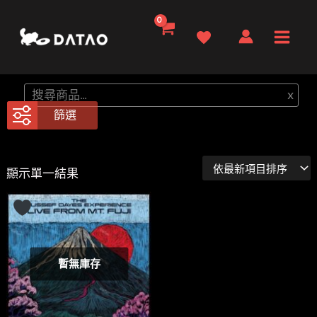
跳
至
Main
主
要
Men
搜
x
內
尋
篩選
容
顯示單一結果
暫無庫存