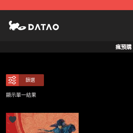
跳
至
主
要
內
瘋預購
容
篩選
顯示單一結果