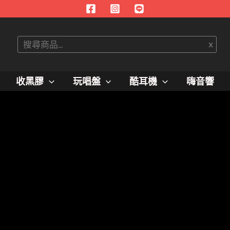
搜
x
尋
收黑膠
玩唱盤
酷耳機
嗨音響