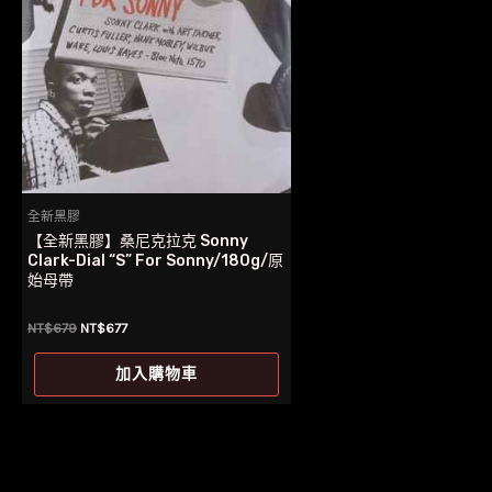
全新黑膠
【全新黑膠】桑尼克拉克 Sonny
Clark-Dial “S” For Sonny/180g/原
始母帶
原
目
NT$
679
NT$
677
始
前
價
價
加入購物車
格：
格：
NT$679。
NT$677。