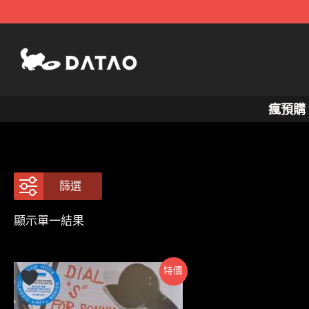
跳
至
主
要
內
瘋預購
容
篩選
顯示單一結果
特價