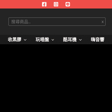
搜
x
尋
收黑膠
玩唱盤
酷耳機
嗨音響