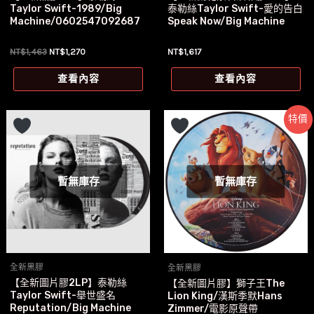
Taylor Swift-1989/Big
泰勒絲Taylor Swift-愛的告白
Machine/0602547092687
Speak Now/Big Machine
原
目
NT$
1,463
NT$
1,270
NT$
1,617
始
前
價
價
查看內容
查看內容
格：
格：
NT$1,463。
NT$1,270。
特價
暫無庫存
暫無庫存
全新黑膠
全新黑膠
【全新圖片膠2LP】泰勒絲
【全新圖片膠】獅子王The
Taylor Swift-舉世盛名
Lion King/漢斯季默Hans
Reputation/Big Machine
Zimmer/電影原聲帶