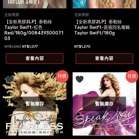
全新黑膠
全新黑膠
【全新黑膠2LP】泰勒絲
【全新黑膠2LP】泰勒絲
Taylor Swift-紅色
Taylor Swift-首張同名專輯
Red/180g/008439300071
Taylor Swift/180g
03
原
目
NT$
1,282
NT$
1,077
NT$
1,270
始
前
價
價
查看內容
查看內容
格：
格：
NT$1,282。
NT$1,077。
特價
特價
暫無庫存
暫無庫存