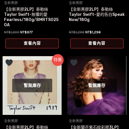
全新黑膠
全新黑膠
【全新黑膠2LP】泰勒絲
【全新黑膠2LP】泰勒絲
Taylor Swift-無懼的愛
Taylor Swift-愛的告白Speak
Fearless/180g/BMRTS025
Now/180g
0A
原
目
原
目
NT$
1,300
NT$
977
NT$
1,299
NT$
1,296
始
前
始
前
價
價
價
價
查看內容
查看內容
格：
格：
格：
格：
NT$1,300。
NT$977。
NT$1,299。
NT$1,296。
特價
暫無庫存
暫無庫存
全新黑膠
全新黑膠
【全新黑膠2LP】泰勒絲
【全新蘭花紫石紋彩膠3LP】