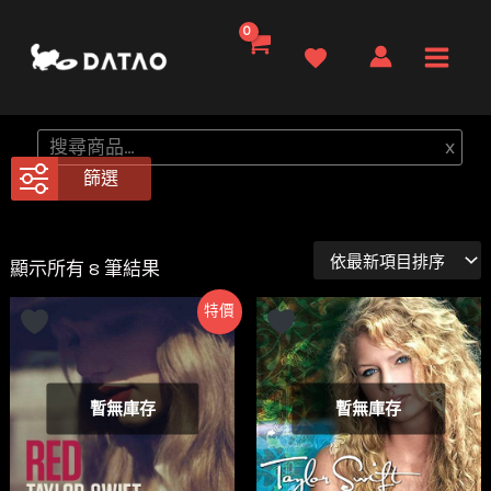
跳
至
Main
主
要
Men
搜
x
內
尋
篩選
容
依
顯示所有 8 筆結果
最
新
特價
項
目
排
序
暫無庫存
暫無庫存