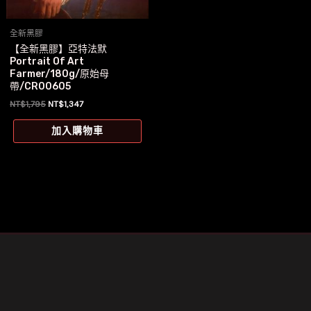
全新黑膠
【全新黑膠】亞特法默
Portrait Of Art
Farmer/180g/原始母
帶/CR00605
原
目
NT$
1,795
NT$
1,347
始
前
價
價
加入購物車
格：
格：
NT$1,795。
NT$1,347。