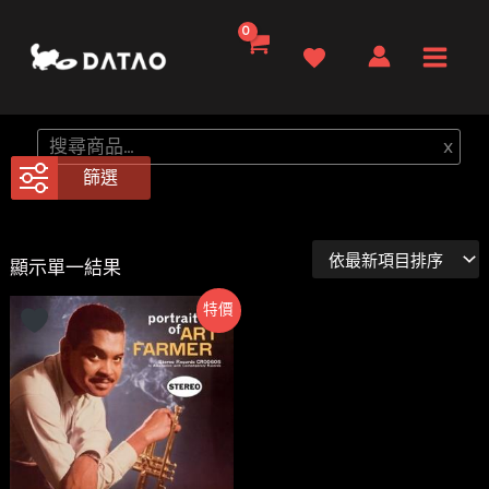
跳
至
Main
主
要
Men
搜
x
內
尋
篩選
容
顯示單一結果
特價