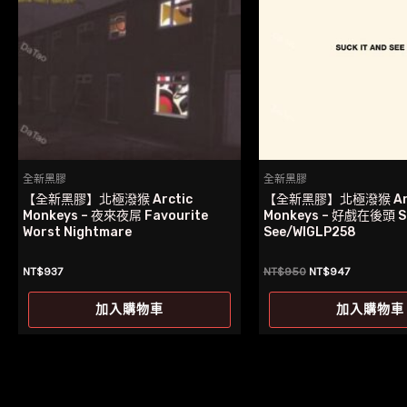
全新黑膠
全新黑膠
【全新黑膠】北極潑猴 Arctic
【全新黑膠】北極潑猴 Arc
Monkeys – 夜來夜屌 Favourite
Monkeys – 好戲在後頭 Su
Worst Nightmare
See/WIGLP258
原
目
NT$
937
NT$
950
NT$
947
始
前
價
價
加入購物車
加入購物車
格：
格：
NT$950。
NT$947。