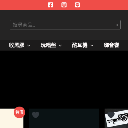
搜
x
尋
收黑膠
玩唱盤
酷耳機
嗨音響
特價