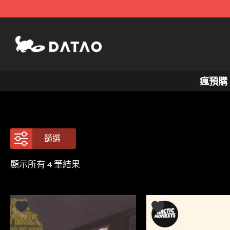
跳
至
主
要
內
瘋預購
容
篩選
依
顯示所有 4 筆結果
最
新
項
目
排
序