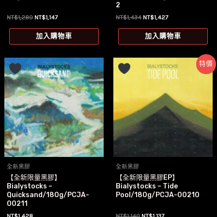
2
原
目
原
目
NT$
1,280
NT$
1,147
NT$
1,434
NT$
1,427
始
前
始
前
價
價
價
價
加入購物車
加入購物車
格：
格：
格：
格：
NT$1,280。
NT$1,147。
NT$1,434。
NT$1,427。
特價
全新黑膠
全新黑膠
【全新限量黑膠】
【全新限量黑膠EP】
Bialystocks –
Bialystocks – Tide
Quicksand/180g/PCJA-
Pool/180g/PCJA-00210
00211
原
目
NT$
1,428
NT$
1,140
NT$
1,137