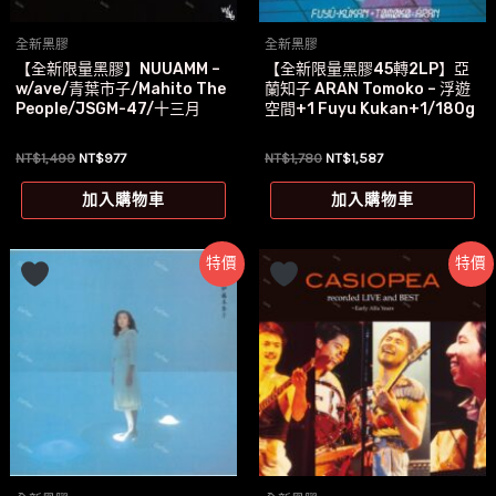
全新黑膠
全新黑膠
【全新限量黑膠】NUUAMM –
【全新限量黑膠45轉2LP】亞
w/ave/青葉市子/Mahito The
蘭知子 ARAN Tomoko – 浮遊
People/JSGM-47/十三月
空間+1 Fuyu Kukan+1/180g
原
目
原
目
NT$
1,499
NT$
977
NT$
1,780
NT$
1,587
始
前
始
前
價
價
價
價
加入購物車
加入購物車
格：
格：
格：
格：
NT$1,499。
NT$977。
NT$1,780。
NT$1,587。
特價
特價