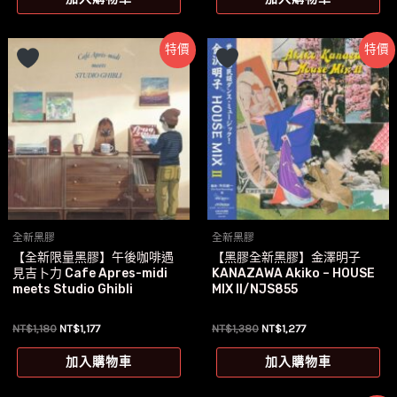
格：
格：
格：
格：
NT$1,580。
NT$1,577。
NT$1,580。
NT$1,497。
特價
特價
全新黑膠
全新黑膠
【全新限量黑膠】午後咖啡遇
【黑膠全新黑膠】金澤明子
見吉卜力 Cafe Apres-midi
KANAZAWA Akiko – HOUSE
meets Studio Ghibli
MIX II/NJS855
原
目
原
目
NT$
1,180
NT$
1,177
NT$
1,380
NT$
1,277
始
前
始
前
價
價
價
價
加入購物車
加入購物車
格：
格：
格：
格：
NT$1,180。
NT$1,177。
NT$1,380。
NT$1,277。