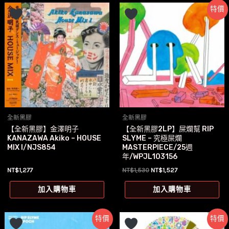
特價
全新黑膠
全新黑膠
【全新黑膠】金澤明子
【全新黑膠2LP】屎爛幫 RIP
KANAZAWA Akiko – HOUSE
SLYME – 究極屎爛
MIX I/NJS854
MASTERPIECE/25週
年/WPJL103156
原
目
NT$
1,277
NT$
1,530
NT$
1,527
始
前
價
價
加入購物車
加入購物車
格：
格：
NT$1,530。
NT$1,527。
特價
特價