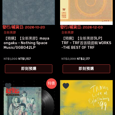
發行/補貨日: 2026-10-20
發行/補貨日: 2026-12-03
全新黑膠
全新黑膠
【預購】【全新黑膠】maya
【預購】【全新黑膠3LP】
ongaku – Nothing Space
TRF – TRF首張精選輯 WORKS
Music/GGB042LP
-THE BEST OF TRF
原
目
原
目
NT$
1,200
NT$
1,157
NT$
2,399
NT$
2,177
始
前
始
前
價
價
價
價
即刻預購
即刻預購
格：
格：
格：
格：
NT$1,200。
NT$1,157。
NT$2,399。
NT$2,177。
特價