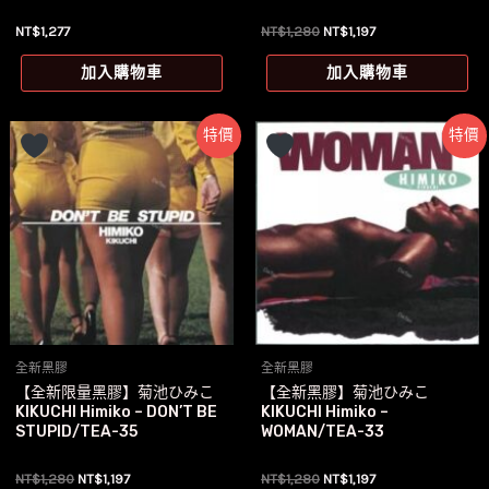
原
目
NT$
1,277
NT$
1,280
NT$
1,197
始
前
價
價
加入購物車
加入購物車
格：
格：
NT$1,280。
NT$1,197。
特價
特價
全新黑膠
全新黑膠
【全新限量黑膠】菊池ひみこ
【全新黑膠】菊池ひみこ
KIKUCHI Himiko – DON’T BE
KIKUCHI Himiko –
STUPID/TEA-35
WOMAN/TEA-33
原
目
原
目
NT$
1,280
NT$
1,197
NT$
1,280
NT$
1,197