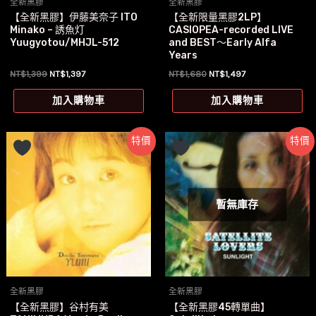
全新黑膠
全新黑膠
【全新黑膠】伊藤美奈子 ITO
【全新限量黑膠2LP】
Minako – 誘魚灯
CASIOPEA-recorded LIVE
Yuugyotou/MHJL-512
and BEST～Early Alfa
Years
原
目
原
目
NT$
1,399
NT$
1,397
NT$
1,680
NT$
1,497
始
前
始
前
價
價
價
價
加入購物車
加入購物車
格：
格：
格：
格：
NT$1,399。
NT$1,397。
NT$1,680。
NT$1,497。
特價
特價
暫無庫存
全新黑膠
全新黑膠
【全新黑膠】谷村有美
【全新黑膠45轉單曲】