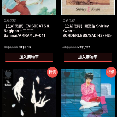
全新黑膠
全新黑膠
【全新黑膠】EVISBEATS &
【全新黑膠】關淑怡 Shirley
Nagipan – 三三三
Kwan –
Sanmai/AMRAMLP-011
BORDERLESS/SADI42/日版
原
目
原
目
NT$
1,080
NT$
1,017
NT$
1,280
NT$
1,197
始
前
始
前
價
價
價
價
加入購物車
加入購物車
格：
格：
格：
格：
NT$1,080。
NT$1,017。
NT$1,280。
NT$1,197。
特價
特價