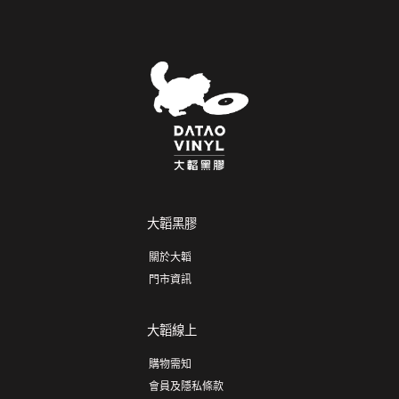
全新黑膠
全新黑膠
【全新限量黑膠3LP】死亡擱
【全新黑膠】謎幻樂團
淺 Death Stranding/電玩配
Imagine Dragons – 水星記：
樂原聲
序幕 Mercury – Act 1
帶/180g/MOVATM407
原
目
NT$
1,997
NT$
1,030
NT$
847
始
前
價
價
加入購物車
加入購物車
格：
格：
NT$1,030。
NT$847。
Preorder
特價
Preorde
特價
發行/補貨日: 2026-10-10
發行/補貨日: 2026-08-30
全新黑膠
全新黑膠