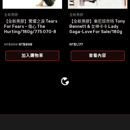
全新黑膠
全新黑膠
【全新黑膠】驚懼之淚 Tears
【全新黑膠】東尼班奈特 Tony
For Fears – 傷心 The
Bennett & 女神卡卡 Lady
Hurting/180g/775 070-8
Gaga-Love For Sale/180g
原
目
NT$
899
NT$
898
NT$
1,177
始
前
價
價
加入購物車
查看內容
格：
格：
NT$899。
NT$898。
特價