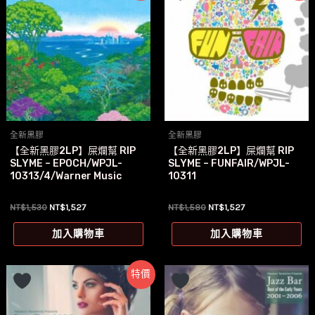
全新黑膠
全新黑膠
【全新黑膠2LP】屎爛幫 RIP
【全新黑膠2LP】屎爛幫 RIP
SLYME – EPOCH/WPJL-
SLYME – FUNFAIR/WPJL-
10313/4/Warner Music
10311
原
目
原
目
NT$
1,530
NT$
1,527
NT$
1,580
NT$
1,527
始
前
始
前
價
價
價
價
加入購物車
加入購物車
格：
格：
格：
格：
NT$1,530。
NT$1,527。
NT$1,580。
NT$1,527。
特價