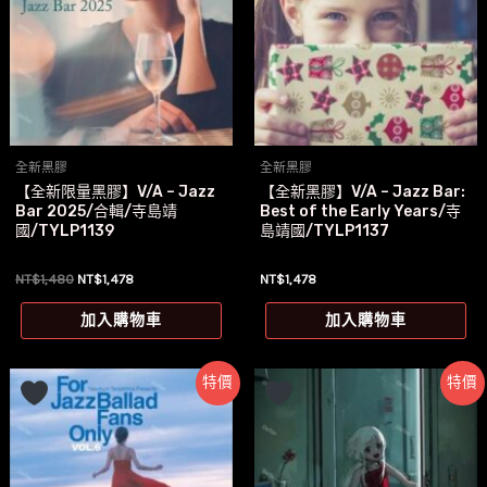
全新黑膠
全新黑膠
【全新限量黑膠】V/A – Jazz
【全新黑膠】V/A – Jazz Bar:
Bar 2025/合輯/寺島靖
Best of the Early Years/寺
國/TYLP1139
島靖國/TYLP1137
原
目
NT$
1,480
NT$
1,478
NT$
1,478
始
前
價
價
加入購物車
加入購物車
格：
格：
NT$1,480。
NT$1,478。
特價
特價