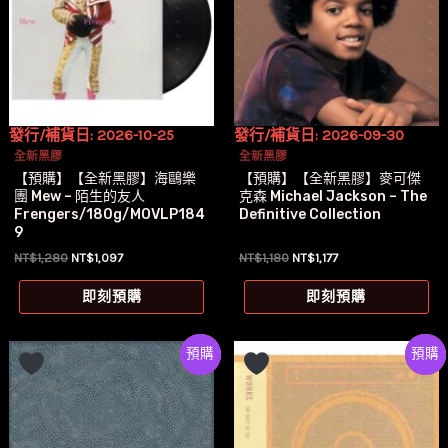
發行/補貨日: 2026-10-25
發行/補貨日: 2026-09-30
全新黑膠
全新黑膠
【預購】【全新黑膠】海鷗樂
【預購】【全新黑膠】麥可傑
團 Mew – 陌生的友人
克森 Michael Jackson – The
Frengers/180g/MOVLP184
Definitive Collection
9
原
目
原
目
NT$
1,280
NT$
1,097
NT$
1,180
NT$
1,177
始
前
始
前
價
價
價
價
即刻預購
即刻預購
格：
格：
格：
格：
NT$1,280。
NT$1,097。
NT$1,180。
NT$1,177。
Preorder
特價
Preorde
特價