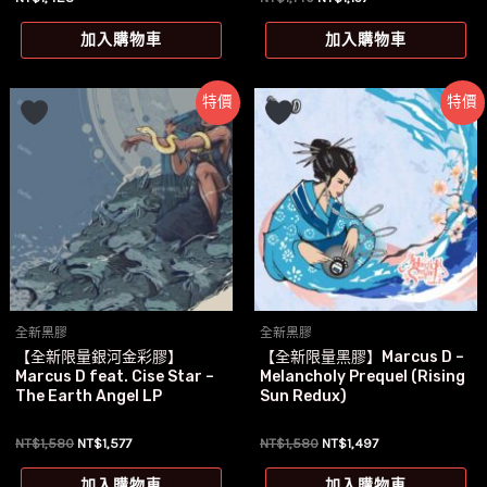
始
前
價
價
加入購物車
加入購物車
格：
格：
NT$1,140。
NT$1,137。
特價
特價
全新黑膠
全新黑膠
【全新限量銀河金彩膠】
【全新限量黑膠】Marcus D –
Marcus D feat. Cise Star –
Melancholy Prequel (Rising
The Earth Angel LP
Sun Redux)
原
目
原
目
NT$
1,580
NT$
1,577
NT$
1,580
NT$
1,497
始
前
始
前
價
價
價
價
加入購物車
加入購物車