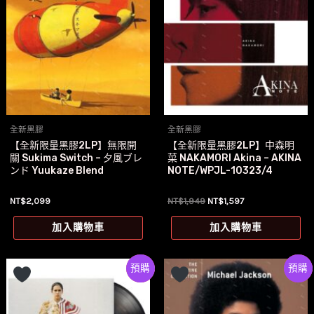
全新黑膠
全新黑膠
【全新限量黑膠2LP】無限開
【全新限量黑膠2LP】中森明
關 Sukima Switch – 夕風ブレ
菜 NAKAMORI Akina – AKINA
ンド Yuukaze Blend
NOTE/WPJL-10323/4
原
目
NT$
2,099
NT$
1,949
NT$
1,597
始
前
價
價
加入購物車
加入購物車
格：
格：
NT$1,949。
NT$1,597。
Preorder
特價
Preorde
特價