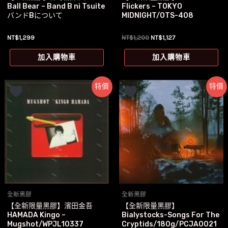
Ball Bear – Band B ni Tsuite
Flickers – TOKYO
バンドBについて
MIDNIGHT/OTS-408
原
目
NT$
1,299
NT$
1,200
NT$
1,127
始
前
價
價
加入購物車
加入購物車
格：
格：
NT$1,200。
NT$1,127。
特價
特價
全新黑膠
全新黑膠
【全新限量黑膠】濱田金吾
【全新限量黑膠】
HAMADA Kingo –
Bialystocks-Songs For The
Mugshot/WPJL10337
Cryptids/180g/PCJA0021