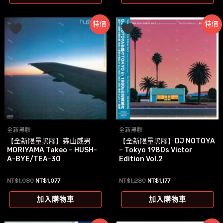
NT$1,180。
NT$1,077。
NT$1,180。
NT$1,067。
特價
特價
全新黑膠
全新黑膠
【全新限量黑膠】森山威男
【全新限量黑膠】DJ NOTOYA
MORIYAMA Takeo – HUSH-
– Tokyo 1980s Victor
A-BYE/TEA-30
Edition Vol.2
原
目
原
目
NT$
1,080
NT$
1,077
NT$
1,280
NT$
1,177
始
前
始
前
價
價
價
價
加入購物車
加入購物車
格：
格：
格：
格：
NT$1,080。
NT$1,077。
NT$1,280。
NT$1,177。