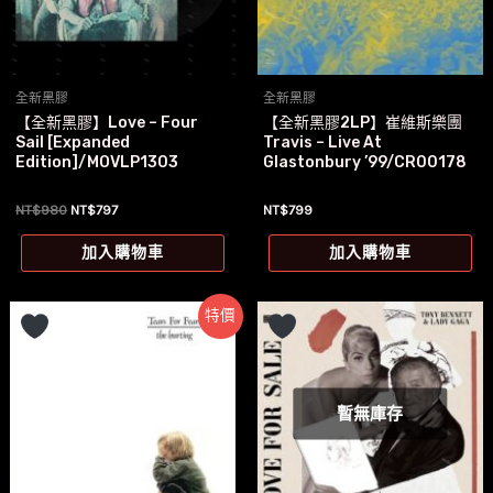
全新黑膠
全新黑膠
【全新黑膠】Love – Four
【全新黑膠2LP】崔維斯樂團
Sail [Expanded
Travis – Live At
Edition]/MOVLP1303
Glastonbury ’99/CR00178
原
目
NT$
980
NT$
797
NT$
799
始
前
價
價
加入購物車
加入購物車
格：
格：
NT$980。
NT$797。
特價
暫無庫存