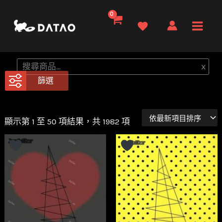
跳
至
Main
主
要
Men
搜
x
內
尋
篩選
容
顯示第 1 至 100 項結果，共 1982 項