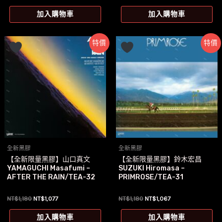
始
前
始
前
價
價
價
價
加入購物車
加入購物車
格：
格：
格：
格：
NT$1,280。
NT$1,197。
NT$1,280。
NT$1,197。
特價
特價
全新黑膠
全新黑膠
【全新限量黑膠】山口真文
【全新限量黑膠】鈴木宏昌
YAMAGUCHI Masafumi –
SUZUKI Hiromasa –
AFTER THE RAIN/TEA-32
PRIMROSE/TEA-31
原
目
原
目
NT$
1,180
NT$
1,077
NT$
1,180
NT$
1,067
始
前
始
前
價
價
價
價
加入購物車
加入購物車
格：
格：
格：
格：