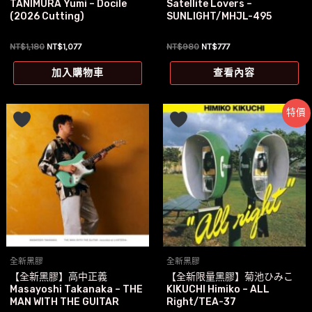
TANIMURA Yumi – Docile
Satellite Lovers –
(2026 Cutting)
SUNLIGHT/MHJL-495
原
目
原
目
NT$
1,180
NT$
1,077
NT$
980
NT$
777
始
前
始
前
價
價
價
價
加入購物車
查看內容
格：
格：
格：
格：
NT$1,180。
NT$1,077。
NT$980。
NT$777。
特價
全新黑膠
全新黑膠
【全新黑膠】高中正義
【全新限量黑膠】菊池ひみこ
Masayoshi Takanaka – THE
KIKUCHI Himiko – ALL
MAN WITH THE GUITAR
Right/TEA-37