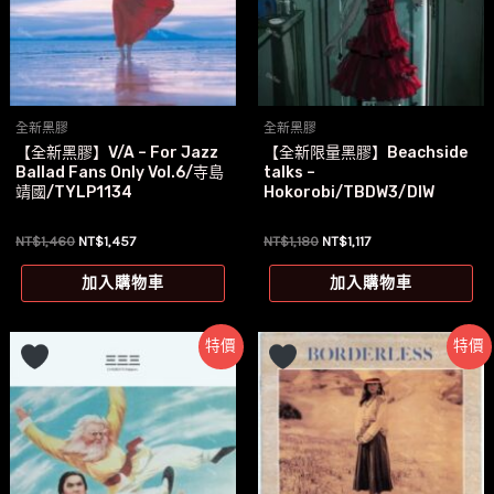
全新黑膠
全新黑膠
【全新黑膠】V/A – For Jazz
【全新限量黑膠】Beachside
Ballad Fans Only Vol.6/寺島
talks –
靖國/TYLP1134
Hokorobi/TBDW3/DIW
原
目
原
目
NT$
1,460
NT$
1,457
NT$
1,180
NT$
1,117
始
前
始
前
價
價
價
價
加入購物車
加入購物車
格：
格：
格：
格：
NT$1,460。
NT$1,457。
NT$1,180。
NT$1,117。
特價
特價