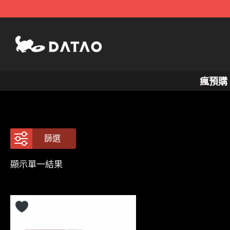
跳
至
主
要
內
瘋預購
容
篩選
顯示單一結果