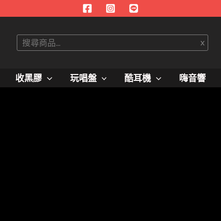
搜
x
尋
收黑膠
玩唱盤
酷耳機
嗨音響