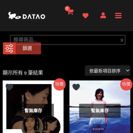
跳
至
Main
主
要
Men
搜
x
內
尋
篩選
容
依
顯示所有 9 筆結果
最
新
特價
特價
項
目
排
序
暫無庫存
暫無庫存