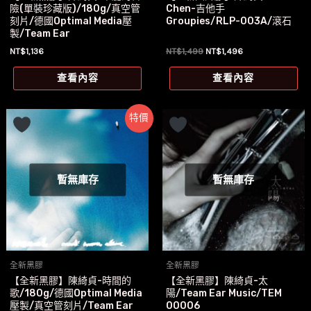
險(單裝珍藏版)/180g/真空管
Chen-吉他手
刻片/德國Optimal Media壓
Groupies/RLP-003A/滾石
製/Team Ear
原
目
NT$
1,136
NT$
1,499
NT$
1,496
始
前
價
價
查看內容
查看內容
格：
格：
NT$1,499。
NT$1,496。
特價
暫無庫存
暫無庫存
全新黑膠
全新黑膠
【全新黑膠】陳綺貞-時間的
【全新黑膠】陳綺貞-太
歌/180g/德國Optimal Media
陽/Team Ear Music/TEM
壓製/真空管刻片/Team Ear
00006