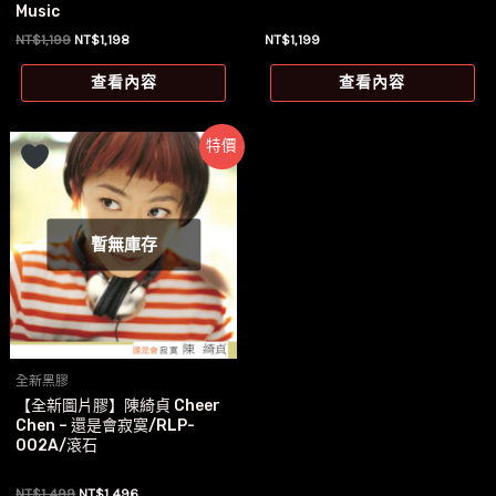
Music
原
目
NT$
1,199
NT$
1,198
NT$
1,199
始
前
價
價
查看內容
查看內容
格：
格：
NT$1,199。
NT$1,198。
特價
暫無庫存
全新黑膠
【全新圖片膠】陳綺貞 Cheer
Chen – 還是會寂寞/RLP-
002A/滾石
原
目
NT$
1,499
NT$
1,496