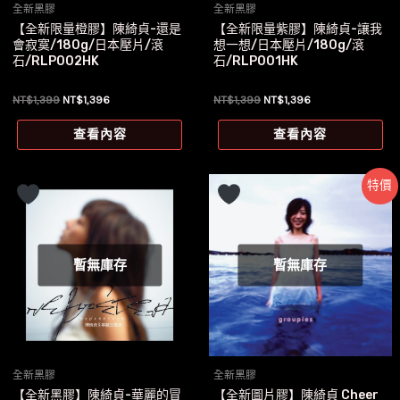
全新黑膠
全新黑膠
【全新限量橙膠】陳綺貞-還是
【全新限量紫膠】陳綺貞-讓我
會寂寞/180g/日本壓片/滾
想一想/日本壓片/180g/滾
石/RLP002HK
石/RLP001HK
原
目
原
目
NT$
1,399
NT$
1,396
NT$
1,399
NT$
1,396
始
前
始
前
價
價
價
價
查看內容
查看內容
格：
格：
格：
格：
NT$1,399。
NT$1,396。
NT$1,399。
NT$1,396。
特價
暫無庫存
暫無庫存
全新黑膠
全新黑膠
【全新黑膠】陳綺貞-華麗的冒
【全新圖片膠】陳綺貞 Cheer