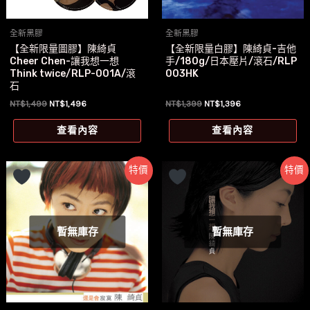
全新黑膠
全新黑膠
【全新限量圖膠】陳綺貞
【全新限量白膠】陳綺貞-吉他
Cheer Chen-讓我想一想
手/180g/日本壓片/滾石/RLP
Think twice/RLP-001A/滾
003HK
石
原
目
原
目
NT$
1,499
NT$
1,496
NT$
1,399
NT$
1,396
始
前
始
前
價
價
價
價
查看內容
查看內容
格：
格：
格：
格：
NT$1,499。
NT$1,496。
NT$1,399。
NT$1,396。
特價
特價
暫無庫存
暫無庫存