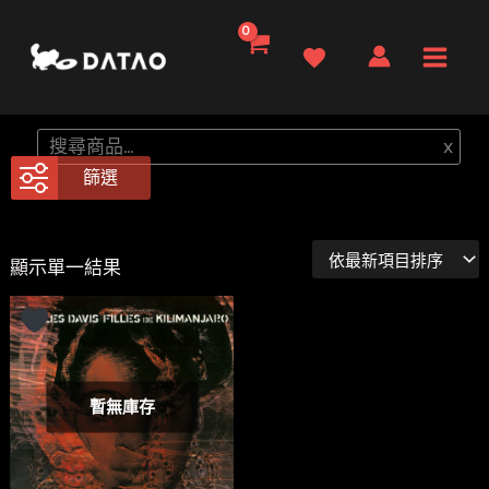
跳
至
Main
主
要
Men
搜
x
內
尋
篩選
容
顯示單一結果
暫無庫存