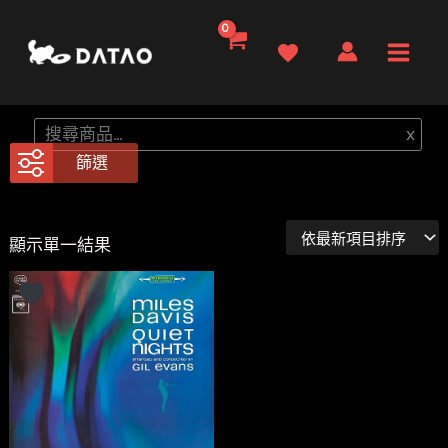
跳
至
Main
主
要
Men
搜
x
內
尋
篩選
容
顯示單一結果