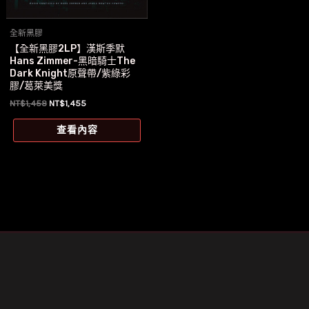
全新黑膠
【全新黑膠2LP】漢斯季默
Hans Zimmer-黑暗騎士The
Dark Knight原聲帶/紫綠彩
膠/葛萊美獎
原
目
NT$
1,458
NT$
1,455
始
前
價
價
查看內容
格：
格：
NT$1,458。
NT$1,455。