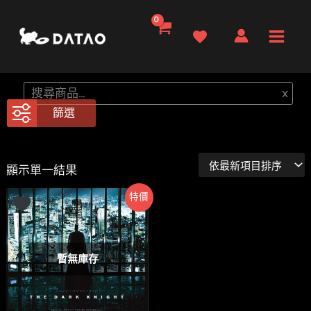
跳
至
Main
主
要
Men
搜
x
內
尋
篩選
容
顯示單一結果
特價
暫無庫存