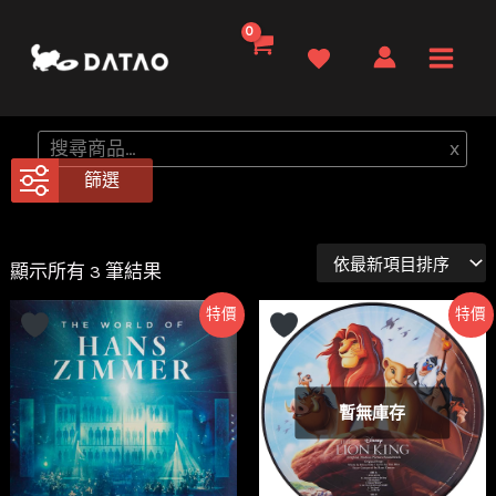
跳
至
Main
主
要
Men
搜
x
內
尋
篩選
容
依
顯示所有 3 筆結果
最
新
特價
特價
項
目
排
序
暫無庫存