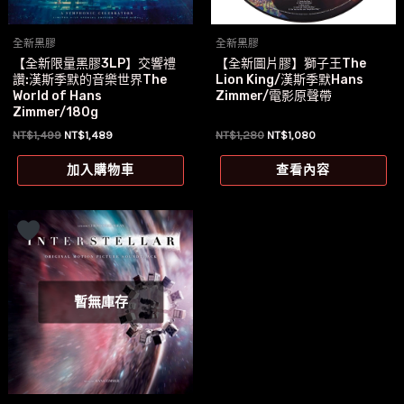
全新黑膠
全新黑膠
【全新限量黑膠3LP】交響禮
【全新圖片膠】獅子王The
讚:漢斯季默的音樂世界The
Lion King/漢斯季默Hans
World of Hans
Zimmer/電影原聲帶
Zimmer/180g
原
目
原
目
NT$
1,499
NT$
1,489
NT$
1,280
NT$
1,080
始
前
始
前
價
價
價
價
加入購物車
查看內容
格：
格：
格：
格：
NT$1,499。
NT$1,489。
NT$1,280。
NT$1,080。
暫無庫存