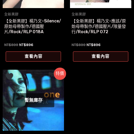
全新黑膠
全新黑膠
【全新黑膠】楊乃文-Silence/
【全新黑膠】楊乃文-應該/原
原始母帶製作/德國壓
始母帶製作/德國壓片/限量發
片/Rock/RLP 018A
行/Rock/RLP 072
原
目
原
目
NT$
899
NT$
896
NT$
899
NT$
896
始
前
始
前
價
價
價
價
查看內容
查看內容
格：
格：
格：
格：
NT$899。
NT$896。
NT$899。
NT$896。
特價
暫無庫存