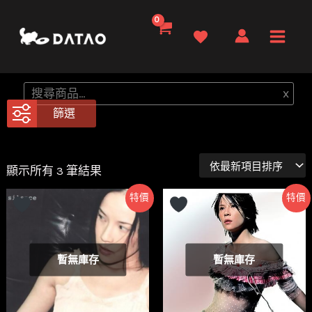
跳
至
Main
主
要
Men
搜
x
內
尋
篩選
容
依
顯示所有 3 筆結果
最
新
特價
特價
項
目
排
序
暫無庫存
暫無庫存