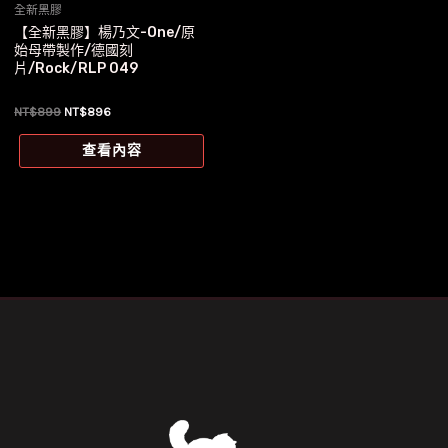
全新黑膠
【全新黑膠】楊乃文-One/原
始母帶製作/德國刻
片/Rock/RLP 049
原
目
NT$
899
NT$
896
始
前
價
價
查看內容
格：
格：
NT$899。
NT$896。