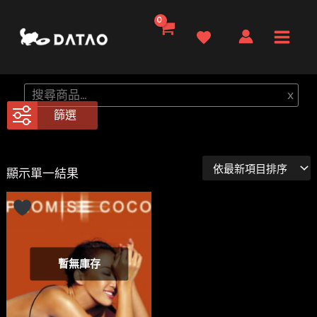
跳
至
Main
主
要
Men
搜
x
內
尋
篩選
容
顯示單一結果
暫無庫存