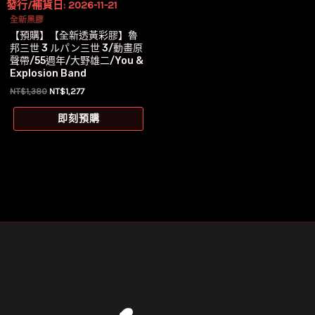
發行/補貨日: 2026-11-21
全新黑膠
【預購】【全新透黃彩膠】魯
邦三世 3 ルパン三世 3/動畫原
聲帶/55週年/大野雄二/You &
Explosion Band
原
目
NT$
1,380
NT$
1,277
始
前
價
價
即刻預購
格：
格：
NT$1,380。
NT$1,277。