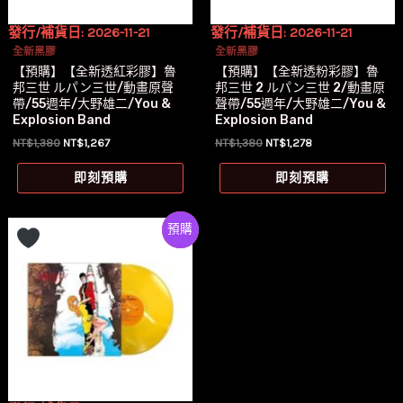
發行/補貨日: 2026-11-21
發行/補貨日: 2026-11-21
全新黑膠
全新黑膠
【預購】【全新透紅彩膠】魯
【預購】【全新透粉彩膠】魯
邦三世 ルパン三世/動畫原聲
邦三世 2 ルパン三世 2/動畫原
帶/55週年/大野雄二/You &
聲帶/55週年/大野雄二/You &
Explosion Band
Explosion Band
原
目
原
目
NT$
1,380
NT$
1,267
NT$
1,380
NT$
1,278
始
前
始
前
價
價
價
價
即刻預購
即刻預購
格：
格：
格：
格：
NT$1,380。
NT$1,267。
NT$1,380。
NT$1,278。
Preorder
特價