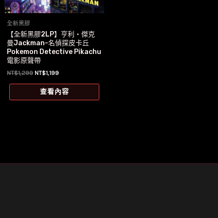
全新黑膠
【全新黑膠2LP】亨利‧傑克
曼Jackman-名偵探皮卡丘
Pokemon Detective Pikachu
電影原聲帶
原
目
NT$
1,299
NT$
1,199
始
前
價
價
查看內容
格：
格：
NT$1,299。
NT$1,199。