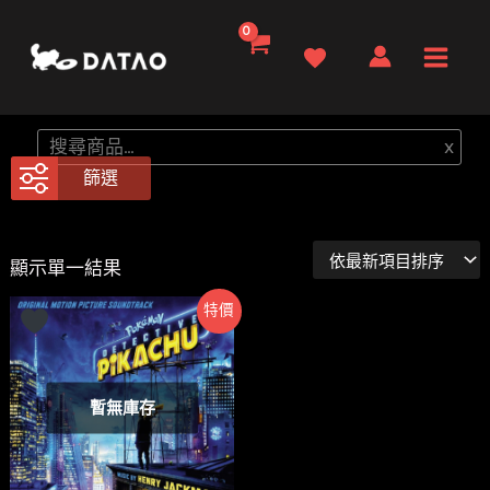
跳
至
Main
主
要
Men
搜
x
內
尋
篩選
容
顯示單一結果
特價
暫無庫存