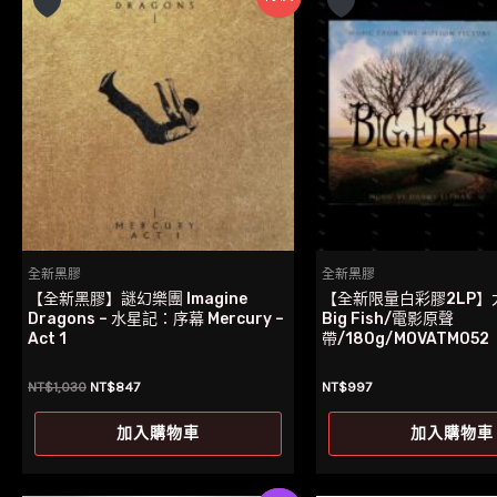
全新黑膠
全新黑膠
【全新黑膠】謎幻樂團 Imagine
【全新限量白彩膠2LP】
Dragons – 水星記：序幕 Mercury –
Big Fish/電影原聲
Act 1
帶/180g/MOVATM052
原
目
NT$
1,030
NT$
847
NT$
997
始
前
價
價
加入購物車
加入購物車
格：
格：
NT$1,030。
NT$847。