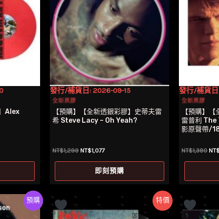
0
發行/補貨日: 2026-09-15
發行/補貨日: 
全新黑膠
全新黑膠
Alex
【預購】【全新透銀彩膠】史蒂夫雷
【預購】【
希 Steve Lacy – Oh Yeah?
雷普利 The T
影原聲帶/1
原
目
原
NT$
1,299
NT$
1,077
NT$
1,380
NT
始
前
始
價
價
價
即刻預購
格：
格：
格
。
NT$1,299。
NT$1,077。
NT
Preorder
特價
特價