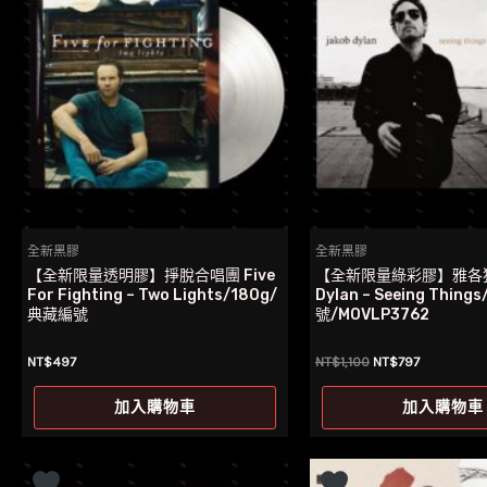
全新黑膠
全新黑膠
【全新限量透明膠】掙脫合唱團 Five
【全新限量綠彩膠】雅各狄倫
For Fighting – Two Lights/180g/
Dylan – Seeing Thin
典藏編號
號/MOVLP3762
原
目
NT$
497
NT$
1,100
NT$
797
始
前
價
價
加入購物車
加入購物車
格：
格：
NT$1,100。
NT$797。