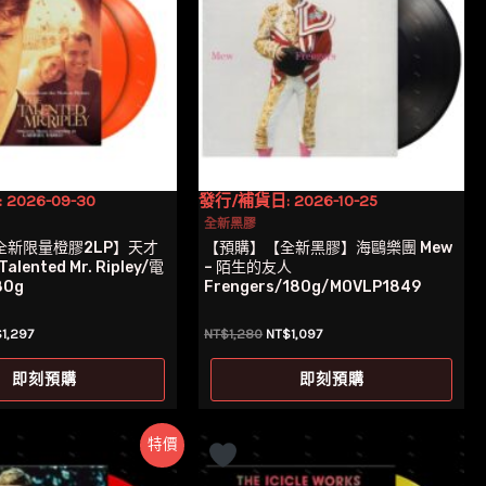
2026-09-30
發行/補貨日: 2026-10-25
全新黑膠
全新限量橙膠2LP】天才
【預購】【全新黑膠】海鷗樂團 Mew
alented Mr. Ripley/電
– 陌生的友人
80g
Frengers/180g/MOVLP1849
目
原
目
$
1,297
NT$
1,280
NT$
1,097
前
始
前
價
價
價
即刻預購
即刻預購
：
格：
格：
格：
$1,380。
NT$1,297。
NT$1,280。
NT$1,097。
特價