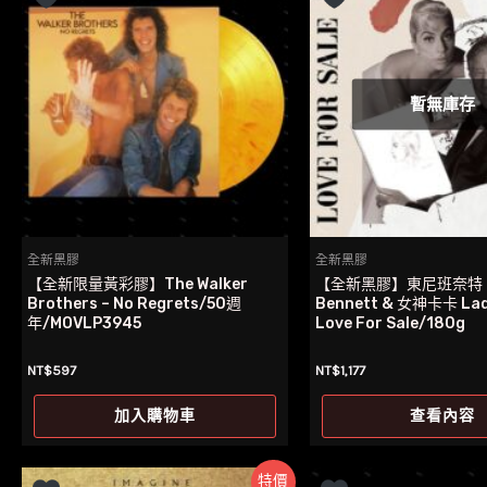
暫無庫存
全新黑膠
全新黑膠
【全新限量黃彩膠】The Walker
【全新黑膠】東尼班奈特 T
Brothers – No Regrets/50週
Bennett & 女神卡卡 Lad
年/MOVLP3945
Love For Sale/180g
NT$
597
NT$
1,177
加入購物車
查看內容
特價