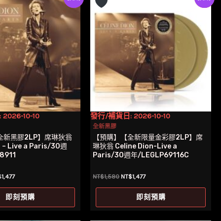
026-10-10
發行/補貨日: 2026-10-10
全新黑膠
全新黑膠2LP】席琳狄翁
【預購】【全新限量金彩膠2LP】席
n – Live a Paris/30週
琳狄翁 Celine Dion-Live a
8911
Paris/30週年/LEGLP69116C
目
原
目
$
1,477
NT$
1,580
NT$
1,477
前
始
前
價
價
價
即刻預購
即刻預購
：
格：
格：
格：
$1,480。
NT$1,477。
NT$1,580。
NT$1,477。