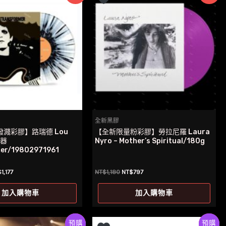
全新黑膠
濺彩膠】路瑞德 Lou
【全新限量粉彩膠】勞拉尼羅 Laura
壓器
Nyro – Mother’s Spiritual/180g
er/19802971961
目
原
目
$
1,177
NT$
1,180
NT$
797
前
始
前
價
價
價
加入購物車
加入購物車
：
格：
格：
格：
$1,525。
NT$1,177。
NT$1,180。
NT$797。
Preorder
特價
Preorder
特價