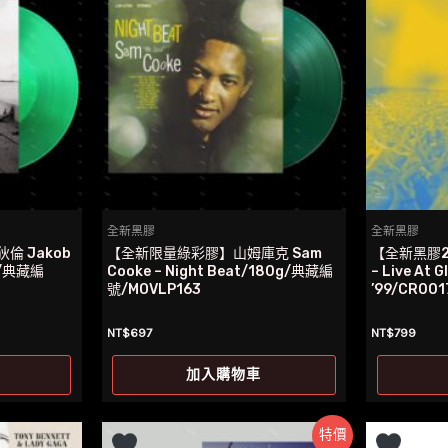
全新黑膠
全新黑膠
 Jakob
【全新限量綠彩膠】山姆庫克 Sam
【全新黑膠2L
gs/典藏編
Cooke – Night Beat/180g/典藏編
– Live At 
號/MOVLP163
’99/CR001
NT$
697
NT$
799
加入購物車
特價