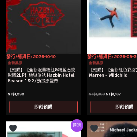
發行/補貨日: 2026-10-10
發行/補貨日: 2026-09-3
全新黑膠
全新黑膠
【預購】【全新限量粉紅&粉藍石紋
【預購】【全新紅色彩膠】
彩膠2LP】地獄旅館 Hazbin Hotel:
Warren – Wildchild
Season 1 & 2/動畫原聲帶
原
目
NT$
1,999
NT$
1,380
NT$
1,167
始
前
價
價
即刻預購
即刻預購
格：
格：
NT$1,380。
NT$1,167
Preorder
特價