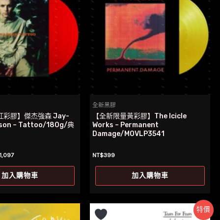
全新黑膠
彩膠】傑杰強森 Jay-
【全新限量黃彩膠】The Icicle
son – Tattoo/180g/典
Works – Permanent
Damage/MOVLP3541
目
1,097
NT$
399
前
價
加入購物車
加入購物車
：
格：
1,199。
NT$1,097。
特價