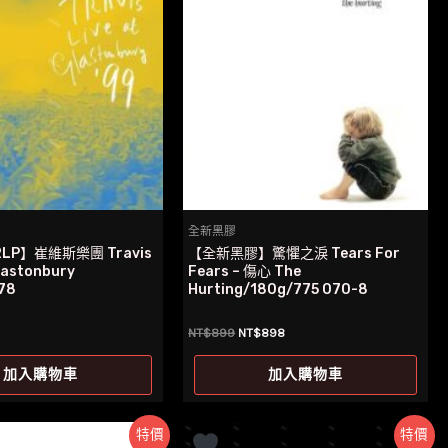
全新黑膠
P】崔維斯樂團 Travis
【全新黑膠】驚懼之淚 Tears For
Glastonbury
Fears – 傷心 The
78
Hurting/180g/775 070-8
原
目
NT$
899
NT$
898
始
前
價
價
加入購物車
加入購物車
格：
格：
NT$899。
NT$898。
特價
特價