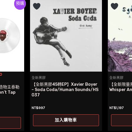
Preorder
特價
0
全新黑膠
全新黑膠
【全新黑膠45轉EP】Xavier Boyer
【全新限量黑膠
造物主泰勒
– Soda Coda/Human Sounds/HS
Whisper A
on’t Tap
037
NT$
997
NT$
1,197
加入購物車
7。