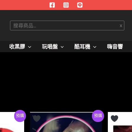
搜
x
尋
收黑膠
玩唱盤
酷耳機
嗨音響
Preorder
特價
Preorder
特價