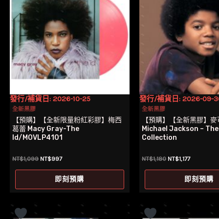
發行/補貨日: 2026-10-25
發行/補貨日: 2026-09-3
全新黑膠
全新黑膠
【預購】【全新限量粉紅彩膠】梅西
【預購】【全新黑膠】麥
葛蕾 Macy Gray-The
Michael Jackson – The 
Id/MOVLP4101
Collection
原
目
原
目
NT$
1,099
NT$
997
NT$
1,180
NT$
1,177
始
前
始
前
價
價
價
價
即刻預購
即刻預購
格：
格：
格：
格：
NT$1,099。
NT$997。
NT$1,180。
NT$1,177。