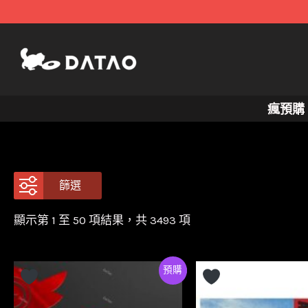
跳
至
主
要
內
瘋預購
容
篩選
顯示第 1 至 100 項結果，共 3493 項
Preorder