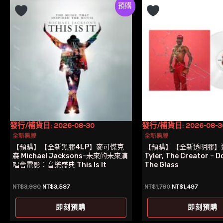
Preorder
特價
發行/補貨日: 2026-08-30
發行/補貨日: 2026-08-3
全新黑膠
全新黑膠
【預購】【全新黑膠4LP】麥可傑克
【預購】【全新透明膠】
森 Michael Jacksons-未來的未來演
Tyler, The Creator – D
唱會電影：音樂盛典 This Is It
The Glass
原
目
原
目
NT$
3,980
NT$
3,587
NT$
1,780
NT$
1,497
始
前
始
前
價
價
價
價
即刻預購
即刻預購
格：
格：
格：
格：
NT$3,980。
NT$3,587。
NT$1,780。
NT$1,49