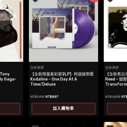
全新黑膠
全新黑膠
ony
【全新限量紫彩膠2LP】柯達線樂團
【全新黑白潑
y Gaga-
Kodaline – One Day At A
Reed – 變
Time/Deluxe
Transform
原
目
原
NT$
1,100
NT$
897
NT$
1,525
NT
始
前
始
價
價
價
加入購物車
格：
格：
格
NT$1,100。
NT$897。
NT