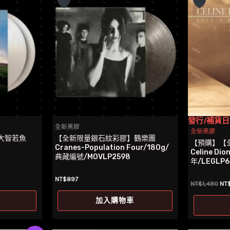
發行/補貨日: 2
全新黑膠
全新黑膠
大智若魚
【全新限量銀石紋彩膠】鶴樂團
【預購】【
Cranes-Population Four/180g/
Celine Dio
典藏編號/MOVLP2598
年/LEGLP6
NT$
897
原
NT$
1,480
NT
始
價
加入購物車
格
NT