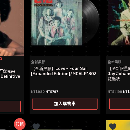
0
全新黑膠
全新黑膠
【全新黑膠】Love – Four Sail
【全新限量紅
可傑克森
[Expanded Edition]/MOVLP1303
Jay Johan
Definitive
藏編號
原
目
原
NT$
980
NT$
797
NT$
1,199
NT$
始
前
始
價
價
價
加入購物車
格：
格：
格
NT$980。
NT$797。
NT$
特價