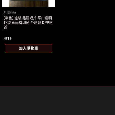
其他商品
[零售] 盒裝 黑膠唱片 平口透明
外袋 背面有印刷 台灣製 OPP材
質
NT$
6
加入購物車