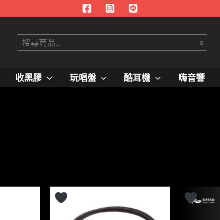
搜
x
尋
收黑膠
玩唱盤
酷耳機
嗨音響