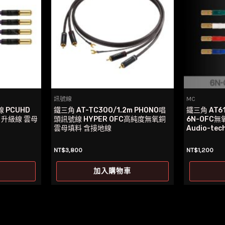
訊號線
MC
線 PCUHD
鐵三角 AT-TC300/1.2m PHONO唱
鐵三角 AT6
 升級線 雲母
頭訊號線 HYPER OFC高純度無氧銅
6N-OFC
雲母填料 含接地線
Audio-tec
NT$
3,800
NT$
1,200
加入購物車