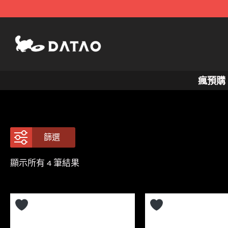
跳
至
主
要
內
瘋預購
容
篩選
依
顯示所有 4 筆結果
最
新
項
目
排
序