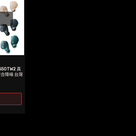
種
種
款
款
式。
式。
可
可
在
在
產
產
品
品
頁
頁
面
面
50TW2 真
選
選
複合降噪 台灣
擇
擇
選
選
項
項