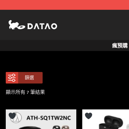
跳
至
主
要
內
瘋預購
容
篩選
依
顯示所有 7 筆結果
最
新
項
目
排
序