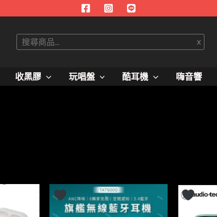
搜
x
尋
收黑膠
玩唱盤
酷耳機
嗨音響