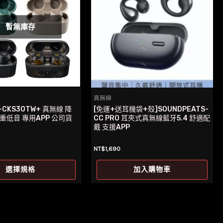
暫無庫存
真無線
-CKS30TW+ 真無線 降
[免運+送耳機袋+殼]SOUNDPEATS-
 重低音 專用APP 公司貨
CC PRO 耳夾式真無線藍牙5.4 舒適配
戴 支援APP
NT$
1,690
此
選擇規格
加入購物車
產
品
有
多