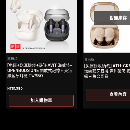
種
款
式。
暫無庫存
可
在
產
品
頁
真無線
真無線
面
[免運+送耳機袋+殼]HAVIT 海威特-
[免運送收納包] ATH-CKS
選
OPENBUDS ONE 開放式記憶耳夾無
無線藍牙耳機 專利磁吸 
線藍牙耳機 TW980
鐵三角公司貨
擇
選
NT$
1,380
項
查看內容
加入購物車