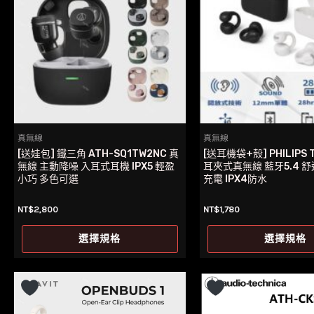
真無線
真無線
[送娃包] 鐵三角 ATH-SQ1TW2NC 真
[送耳機袋+殼] PHILIPS 
無線 主動降噪 入耳式耳機 IPX5 輕盈
耳夾式真無線 藍牙5.4 
小巧 多色可選
充電 IPX4防水
NT$
2,800
NT$
1,780
此
選擇規格
選擇規格
產
品
有
多