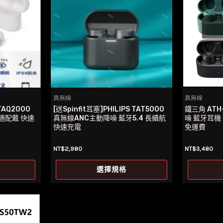
真無線
真無線
TAQ2000
[送Spinfit耳塞]PHILIPS TAT5000
鐵三角 ATH
舒適配戴 快速
真無線ANC主動降噪 藍牙5.4 長續航
噪 藍牙耳機
快速充電
免運費
NT$
2,980
NT$
3,480
此
此
選擇規格
產
產
品
品
有
有
多
多