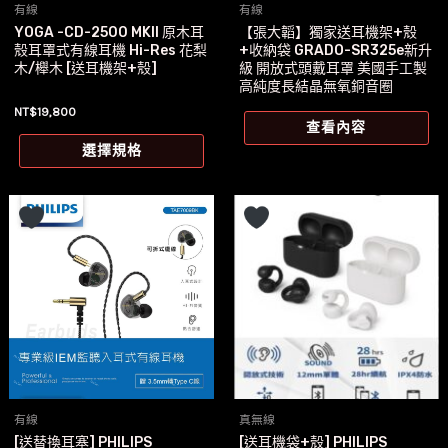
有線
有線
品
品
YOGA -CD-2500 MKII 原木耳
【張大韜】獨家送耳機架+殼
頁
頁
殼耳罩式有線耳機 Hi-Res 花梨
+收納袋 GRADO-SR325e新升
面
面
木/櫸木 [送耳機架+殼]
級 開放式頭戴耳罩 美國手工製
高純度長結晶無氧銅音圈
選
選
34312312
NT$
19,800
擇
擇
查看內容
此
選
選
選擇規格
產
項
項
品
有
多
種
款
式。
可
在
產
有線
真無線
品
[送替換耳塞] PHILIPS
[送耳機袋+殼] PHILIPS