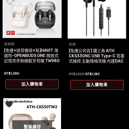
真無線
有線
[免運+送耳機袋+殼]HAVIT 海
[免運公司貨] 鐵三角 ATH
威特-OPENBUDS ONE 開放式
CKS330NC USB Type-C 耳塞
記憶耳夾無線藍牙耳機 TW980
式線控 主動降噪耳機 內建DAC
NT$
1,380
原
目
NT$
1,500
NT$
1,180
始
前
價
價
加入購物車
加入購物車
格：
格：
NT$1,500。
NT$1,180。
暫無庫存