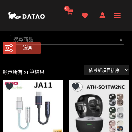
跳
至
Main
主
要
Men
搜
x
內
尋
篩選
容
依
顯示所有 21 筆結果
最
新
項
目
排
序