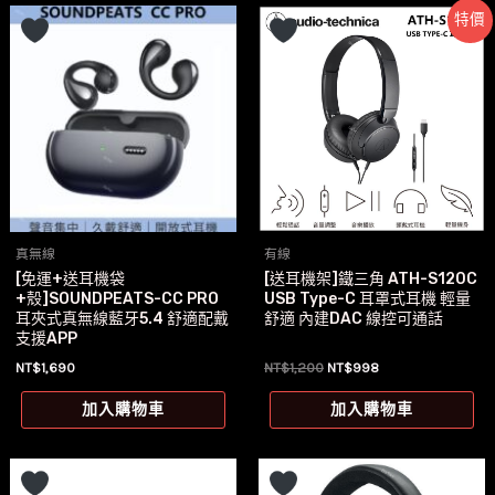
品
特價
有
多
種
款
式
可
在
產
真無線
有線
品
[免運+送耳機袋
[送耳機架]鐵三角 ATH-S120C
頁
+殼]SOUNDPEATS-CC PRO
USB Type-C 耳罩式耳機 輕量
面
耳夾式真無線藍牙5.4 舒適配戴
舒適 內建DAC 線控可通話
支援APP
選
原
目
NT$
1,690
NT$
1,200
NT$
998
擇
始
前
價
價
選
加入購物車
加入購物車
格：
格：
項
NT$1,200。
NT$998。