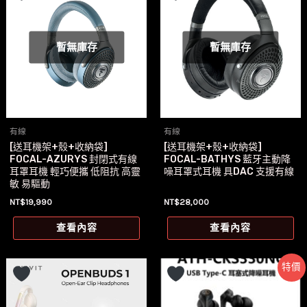
暫無庫存
暫無庫存
有線
有線
[送耳機架+殼+收納袋]
[送耳機架+殼+收納袋]
FOCAL-AZURYS 封閉式有線
FOCAL-BATHYS 藍牙主動降
耳罩耳機 輕巧便攜 低阻抗 高靈
噪耳罩式耳機 具DAC 支援有線
敏 易驅動
NT$
19,990
NT$
28,000
查看內容
查看內容
特價