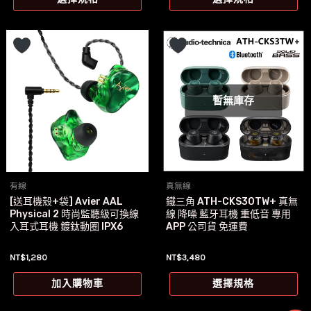
產
產
項
項
品
品
有
有
多
多
種
種
款
款
暫無庫存
式。
式
可
可
在
在
產
產
有線
真無線
品
品
[送耳機殼+袋] Avier AAL
鐵三角 ATH-CKS30TW+ 真無
頁
頁
Physical 2 時尚監聽級可換線
線 降噪 藍牙耳機 重低音 專用
面
面
入耳式耳機 鍍鈦動圈 IPX6
APP 公司貨 免運費
選
選
NT$
1,280
NT$
3,480
擇
擇
此
選
選
加入購物車
選擇規格
產
項
項