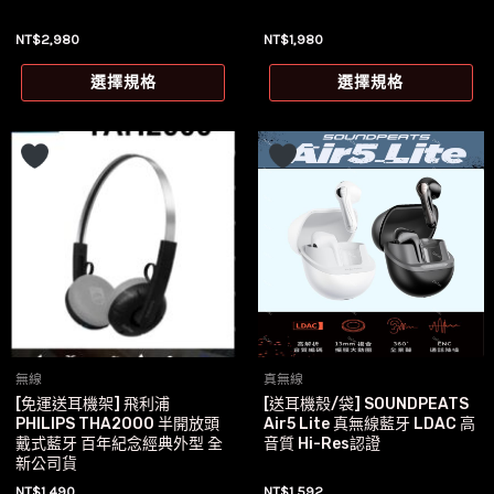
選
選
NT$
2,980
NT$
1,980
擇
擇
此
此
選
選
選擇規格
選擇規格
產
產
項
項
品
品
有
有
多
多
種
種
款
款
式。
式
可
可
在
在
產
產
無線
真無線
品
品
[免運送耳機架] 飛利浦
[送耳機殼/袋] SOUNDPEATS
頁
頁
PHILIPS THA2000 半開放頭
Air5 Lite 真無線藍牙 LDAC 高
面
面
戴式藍牙 百年紀念經典外型 全
音質 Hi-Res認證
新公司貨
選
選
NT$
1,490
NT$
1,592