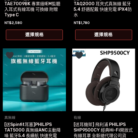
頁
TAE7009BK 專業級IEM監聽
TAQ2000 耳夾式真無線 藍牙
面
入耳式有線耳機 可換線 附贈
5.4 舒適配戴 快速充電 IPX4防
Type C
水
選
NT$
2,580
NT$
1,780
擇
此
此
選
選擇規格
選擇規格
產
產
項
品
品
有
有
多
多
種
種
款
款
式。
式
可
可
在
在
產
產
真無線
有線
品
品
[送Spinfit耳塞]PHILIPS
[送耳機架] 飛利浦 PHILIPS
頁
頁
TAT5000 真無線ANC主動降
SHP9500CY 經典Hi-Fi開放式
面
面
噪 藍牙5.4 長續航 快速充電
有線耳罩 全新總代理公司貨