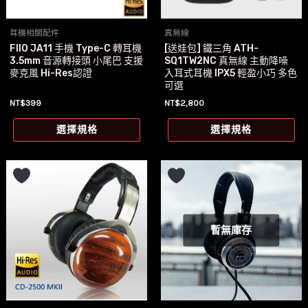
耳機相關配件
真無線
FIIO JA11 手機 Type-C 轉耳機
[送娃包] 鐵三角 ATH-
3.5mm 音源轉接頭 小尾巴 支援
SQ1TW2NC 真無線 主動降噪
麥克風 Hi-Res認證
入耳式耳機 IPX5 輕盈小巧 多色
可選
NT$
399
NT$
2,800
此
此
選擇規格
選擇規格
產
產
品
品
有
有
多
多
種
種
款
款
暫無庫存
式。
式
可
可
在
在
產
產