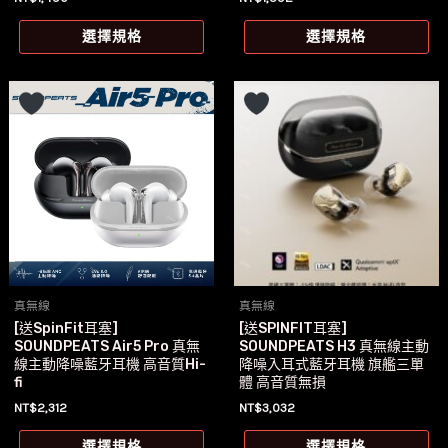
擇
擇
此
此
選
選
選擇規格
選擇規格
產
產
項
項
品
品
有
有
多
多
種
種
款
款
式。
式
可
可
在
在
產
產
真無線
真無線
品
品
[送SpinFit耳塞]
[送SPINFIT耳塞]
頁
頁
SOUNDPEATS Air5 Pro 真無
SOUNDPEATS H3 真無線主動
面
面
線主動降噪藍牙耳機 高音質Hi-
降噪入耳式藍牙耳機 旗艦三單
fi
體 高音質無損
選
選
NT$
2,312
NT$
3,032
擇
擇
此
此
選
選
選擇規格
選擇規格